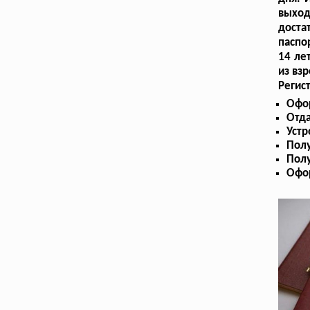
выход
доста
паспо
14 ле
из вз
Регис
Офор
Отда
Устр
Пол
Полу
Офо