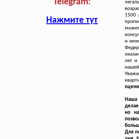
Telegram:
легал
возра
1500 
Нажмите тут
пропи
може
консу
и име
Федер
оказа
лет и
нашей
Уважа
квар
оцени
Наша 
делае
но на
позво
больш
Для п
дня. 