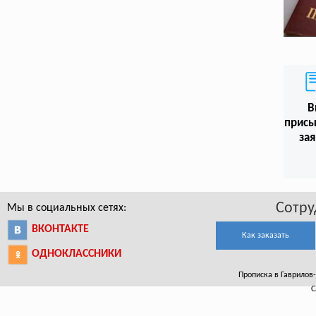
В
присы
зая
Сотру
Мы в социальных сетях:
ВКОНТАКТЕ
Как заказать
ОДНОКЛАССНИКИ
Прописка в Гаврилов-
С