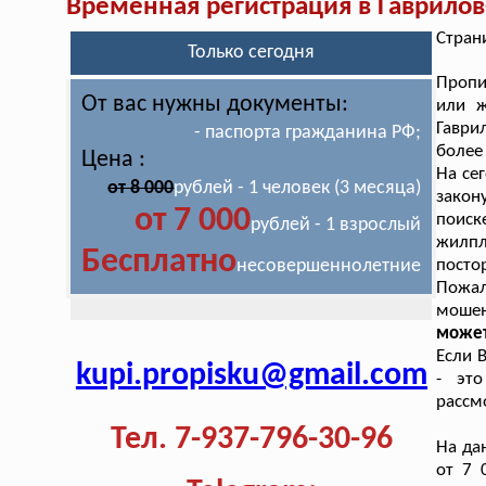
Временная регистрация в Гаврило
Стран
Только сегодня
Пропи
От вас нужны документы:
или ж
Гаври
- паспорта гражданина РФ;
более
Цена :
На се
от 8 000
рублей - 1 человек (3 месяца)
закон
от 7 000
поиск
рублей - 1 взрослый
жилпл
Бесплатно
несовершеннолетние
посто
Пожал
мошен
может
Если 
kupi.propisku@gmail.com
- эт
рассм
Тел. 7-937-796-30-96
На да
от 7 